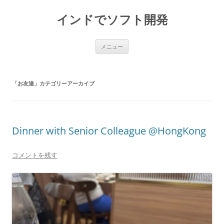
インドでソフト開発
コ
メニュー
ン
テ
ン
ツ
へ
「
お友達
」カテゴリーアーカイブ
ス
キ
ッ
プ
Dinner with Senior Colleague @HongKong
コメントを残す