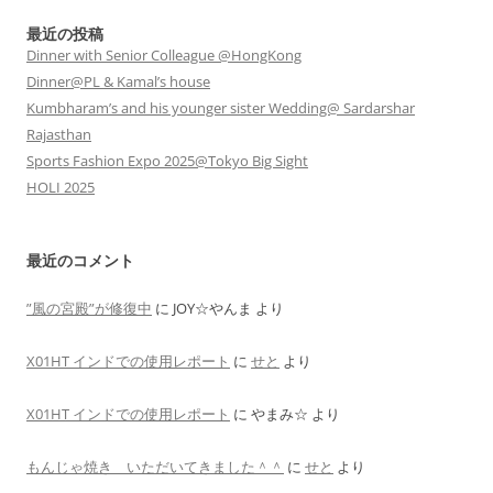
ー
最近の投稿
シ
Dinner with Senior Colleague @HongKong
Dinner@PL & Kamal’s house
ョ
Kumbharam’s and his younger sister Wedding@ Sardarshar
ン
Rajasthan
Sports Fashion Expo 2025@Tokyo Big Sight
HOLI 2025
最近のコメント
”風の宮殿”が修復中
に
JOY☆やんま
より
X01HT インドでの使用レポート
に
せと
より
X01HT インドでの使用レポート
に
やまみ☆
より
もんじゃ焼き いただいてきました＾＾
に
せと
より