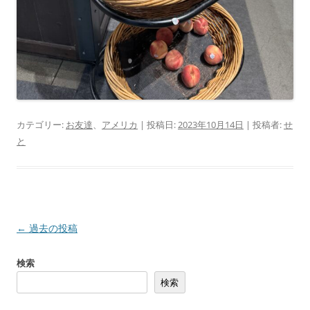
カテゴリー:
お友達
、
アメリカ
| 投稿日:
2023年10月14日
|
投稿者:
せ
と
投
←
過去の投稿
稿
検索
ナ
検索
ビ
ゲ