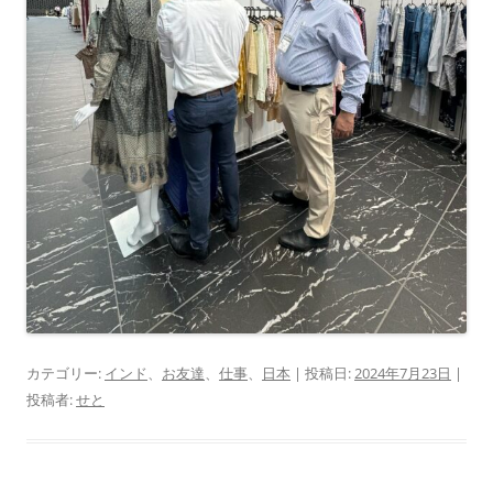
カテゴリー:
インド
、
お友達
、
仕事
、
日本
| 投稿日:
2024年7月23日
|
投稿者:
せと