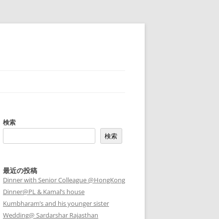
検索
検索
最近の投稿
Dinner with Senior Colleague @HongKong
Dinner@PL & Kamal’s house
Kumbharam’s and his younger sister
Wedding@ Sardarshar Rajasthan