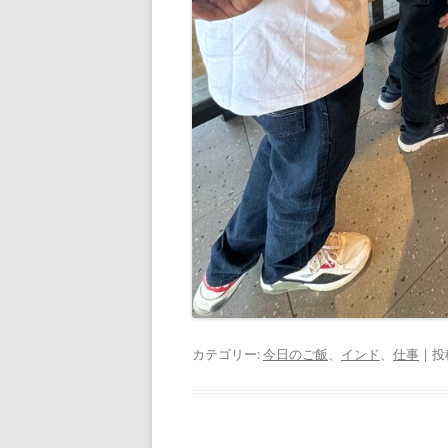
カテゴリー:
今日のご飯
、
インド
、
仕事
| 投