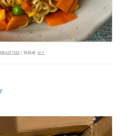
24年6月10日
|
投稿者:
せと
r