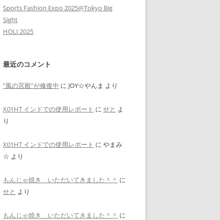
Sports Fashion Expo 2025@Tokyo Big
Sight
HOLI 2025
最近のコメント
”風の宮殿”が修復中
に
JOY☆やんま
より
X01HT インドでの使用レポート
に
せと
よ
り
X01HT インドでの使用レポート
に
やまみ
☆
より
もんじゃ焼き いただいてきました＾＾
に
せと
より
もんじゃ焼き いただいてきました＾＾
に