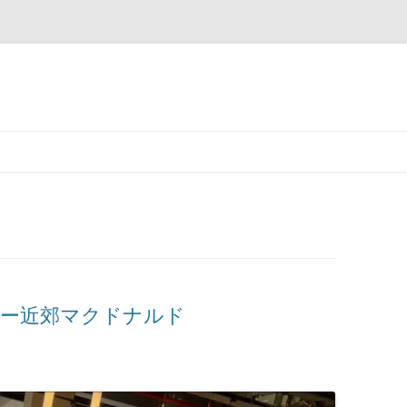
コ
ン
テ
ン
ツ
へ
ス
キ
ッ
プ
 @ デリー近郊マクドナルド