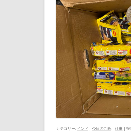
カテゴリー:
インド
、
今日のご飯
、
仕事
| 投