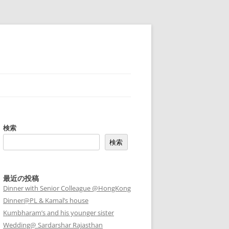
検索
検索
最近の投稿
Dinner with Senior Colleague @HongKong
Dinner@PL & Kamal’s house
Kumbharam’s and his younger sister
Wedding@ Sardarshar Rajasthan