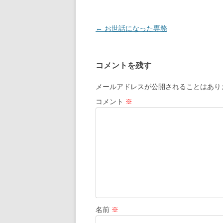
投
←
お世話になった専務
稿
ナ
コメントを残す
ビ
ゲ
メールアドレスが公開されることはあり
ー
コメント
※
シ
ョ
ン
名前
※