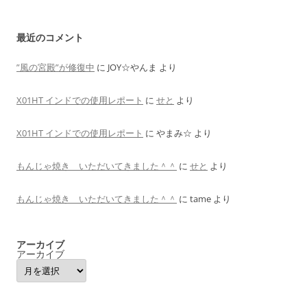
最近のコメント
”風の宮殿”が修復中
に
JOY☆やんま
より
X01HT インドでの使用レポート
に
せと
より
X01HT インドでの使用レポート
に
やまみ☆
より
もんじゃ焼き いただいてきました＾＾
に
せと
より
もんじゃ焼き いただいてきました＾＾
に
tame
より
アーカイブ
アーカイブ