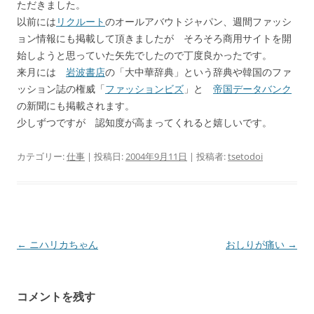
ただきました。
以前には
リクルート
のオールアバウトジャパン、週間ファッシ
ョン情報にも掲載して頂きましたが そろそろ商用サイトを開
始しようと思っていた矢先でしたので丁度良かったです。
来月には
岩波書店
の「大中華辞典」という辞典や韓国のファ
ッション誌の権威「
ファッションビズ
」と
帝国データバンク
の新聞にも掲載されます。
少しずつですが 認知度が高まってくれると嬉しいです。
カテゴリー:
仕事
| 投稿日:
2004年9月11日
|
投稿者:
tsetodoi
投
←
ニハリカちゃん
おしりが痛い
→
稿
ナ
コメントを残す
ビ