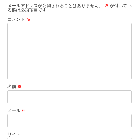
ゲ
メールアドレスが公開されることはありません。
※
が付いてい
る欄は必須項目です
ー
コメント
※
シ
ョ
ン
名前
※
メール
※
サイト