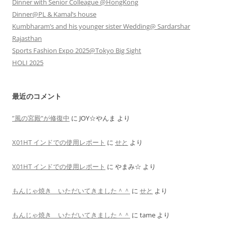
Dinner with Senior Colleague @HongKong
Dinner@PL & Kamal’s house
Kumbharam’s and his younger sister Wedding@ Sardarshar
Rajasthan
Sports Fashion Expo 2025@Tokyo Big Sight
HOLI 2025
最近のコメント
”風の宮殿”が修復中
に
JOY☆やんま
より
X01HT インドでの使用レポート
に
せと
より
X01HT インドでの使用レポート
に
やまみ☆
より
もんじゃ焼き いただいてきました＾＾
に
せと
より
もんじゃ焼き いただいてきました＾＾
に
tame
より