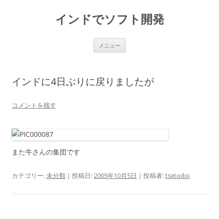
インドでソフト開発
コ
メニュー
ン
テ
ン
ツ
へ
インドに4日ぶりに戻りましたが
ス
キ
ッ
プ
コメントを残す
また牛さんの集団です
カテゴリー:
未分類
| 投稿日:
2005年10月5日
|
投稿者:
tsetodoi