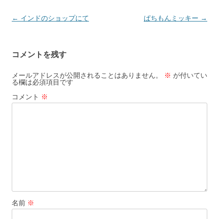
投
←
インドのショップにて
ぱちもんミッキー
→
稿
ナ
コメントを残す
ビ
ゲ
メールアドレスが公開されることはありません。
※
が付いてい
る欄は必須項目です
ー
コメント
※
シ
ョ
ン
名前
※