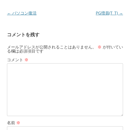
投
←
パソコン復活
PG増員(T_T)
→
稿
ナ
コメントを残す
ビ
ゲ
メールアドレスが公開されることはありません。
※
が付いてい
る欄は必須項目です
ー
コメント
※
シ
ョ
ン
名前
※