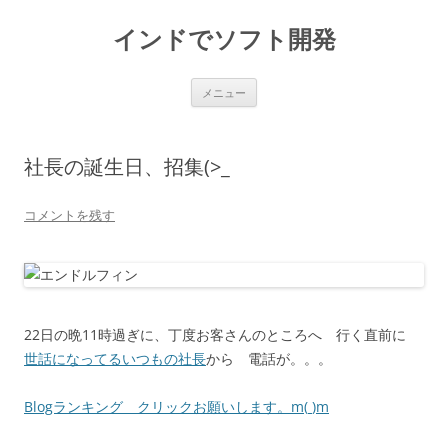
インドでソフト開発
コ
メニュー
ン
テ
ン
ツ
へ
社長の誕生日、招集(>_
ス
キ
ッ
プ
コメントを残す
22日の晩11時過ぎに、丁度お客さんのところへ 行く直前に
世話になってるいつもの社長
から 電話が。。。
Blogランキング クリックお願いします。m(
)m