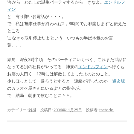
’今から わたしの誕生パーティするから きなよ。
エンドルフ
ィン
’
と 有り難いお電話が・・・。
で 私は’無事仕事が終われば2，3時間でお邪魔します’と伝えた
ところ
’こなきゃ取引停止だよ’という いつもの半ば本気のお言
葉。。。
結局 深夜3時半頃 そのパーティにいくべく、これまた世話に
なってる別の社長がやってる 神泉の
エンドルフィン
へ行くも
お店の人曰く 12時には解散してましたよのとのこと。
少しほっとして 帰ろうとすると 連絡が行ったのか ’
道玄坂
のカラオケ屋さんにいるよ’との指令が。
で 結局 朝まで飲むことに＾＾。
カテゴリー:
雑感
| 投稿日:
2006年11月25日
|
投稿者:
tsetodoi