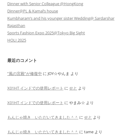
Dinner with Senior Colleague @HongKong
Dinner@PL & Kamal’s house
Kumbharam’s and his younger sister Wedding@ Sardarshar
Rajasthan
Sports Fashion Expo 2025@Tokyo Big Sight
HOLI 2025
最近のコメント
”風の宮殿”が修復中
に
JOY☆やんま
より
X01HT インドでの使用レポート
に
せと
より
X01HT インドでの使用レポート
に
やまみ☆
より
もんじゃ焼き いただいてきました＾＾
に
せと
より
もんじゃ焼き いただいてきました＾＾
に
tame
より