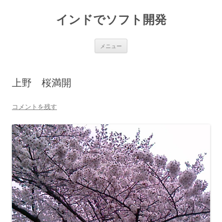
インドでソフト開発
コ
メニュー
ン
テ
ン
ツ
へ
上野 桜満開
ス
キ
ッ
プ
コメントを残す