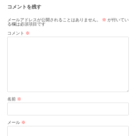
ビ
コメントを残す
ゲ
ー
メールアドレスが公開されることはありません。
※
が付いてい
る欄は必須項目です
シ
コメント
※
ョ
ン
名前
※
メール
※