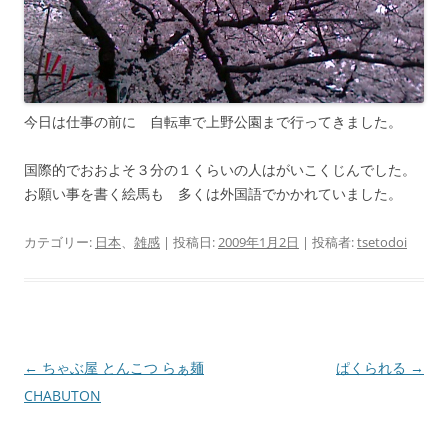
今日は仕事の前に 自転車で上野公園まで行ってきました。
国際的でおおよそ３分の１くらいの人はがいこくじんでした。
お願い事を書く絵馬も 多くは外国語でかかれていました。
カテゴリー:
日本
、
雑感
| 投稿日:
2009年1月2日
|
投稿者:
tsetodoi
投
←
ちゃぶ屋 とんこつ らぁ麺
ぱくられる
→
稿
CHABUTON
ナ