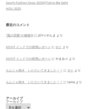
Sports Fashion Expo 2025@Tokyo Big Sight
HOLI 2025
最近のコメント
”風の宮殿”が修復中
に
JOY☆やんま
より
X01HT インドでの使用レポート
に
せと
より
X01HT インドでの使用レポート
に
やまみ☆
より
もんじゃ焼き いただいてきました＾＾
に
せと
より
もんじゃ焼き いただいてきました＾＾
に
tame
より
アーカイブ
アーカイブ