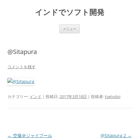
インドでソフト開発
コ
メニュー
ン
テ
ン
ツ
へ
@Sitapura
ス
キ
ッ
プ
コメントを残す
カテゴリー:
インド
| 投稿日:
2017年3月18日
|
投稿者:
tsetodoi
投
←
空撮＠ジャイプール
@Sitapura 2
→