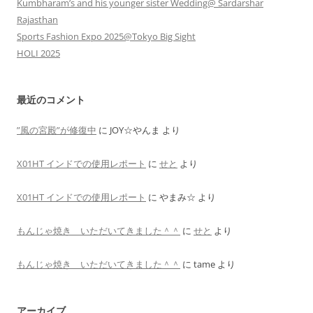
Kumbharam’s and his younger sister Wedding@ Sardarshar
Rajasthan
Sports Fashion Expo 2025@Tokyo Big Sight
HOLI 2025
最近のコメント
”風の宮殿”が修復中
に
JOY☆やんま
より
X01HT インドでの使用レポート
に
せと
より
X01HT インドでの使用レポート
に
やまみ☆
より
もんじゃ焼き いただいてきました＾＾
に
せと
より
もんじゃ焼き いただいてきました＾＾
に
tame
より
アーカイブ