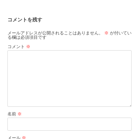
稿
ナ
コメントを残す
ビ
ゲ
メールアドレスが公開されることはありません。
※
が付いてい
る欄は必須項目です
ー
コメント
※
シ
ョ
ン
名前
※
メール
※