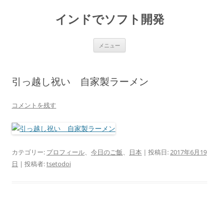
インドでソフト開発
コ
メニュー
ン
テ
ン
ツ
へ
引っ越し祝い 自家製ラーメン
ス
キ
ッ
プ
コメントを残す
カテゴリー:
プロフィール
、
今日のご飯
、
日本
| 投稿日:
2017年6月19
日
|
投稿者:
tsetodoi