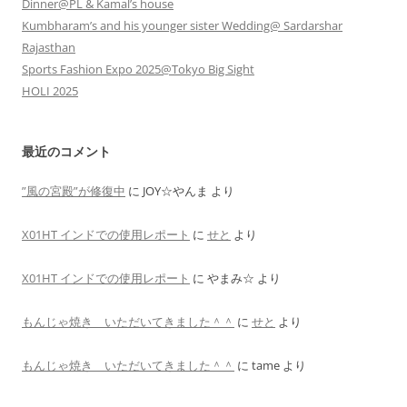
Dinner@PL & Kamal’s house
Kumbharam’s and his younger sister Wedding@ Sardarshar
Rajasthan
Sports Fashion Expo 2025@Tokyo Big Sight
HOLI 2025
最近のコメント
”風の宮殿”が修復中
に
JOY☆やんま
より
X01HT インドでの使用レポート
に
せと
より
X01HT インドでの使用レポート
に
やまみ☆
より
もんじゃ焼き いただいてきました＾＾
に
せと
より
もんじゃ焼き いただいてきました＾＾
に
tame
より