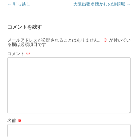
投
←
引っ越し
大阪出張＠懐かしの道頓堀
→
稿
ナ
コメントを残す
ビ
ゲ
メールアドレスが公開されることはありません。
※
が付いてい
る欄は必須項目です
ー
コメント
※
シ
ョ
ン
名前
※