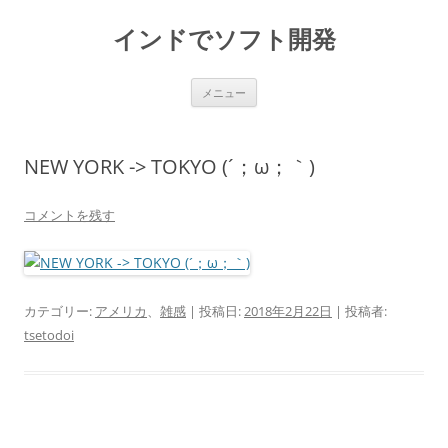
インドでソフト開発
コ
メニュー
ン
テ
ン
ツ
へ
NEW YORK -> TOKYO (´；ω；｀)
ス
キ
ッ
プ
コメントを残す
カテゴリー:
アメリカ
、
雑感
| 投稿日:
2018年2月22日
|
投稿者:
tsetodoi