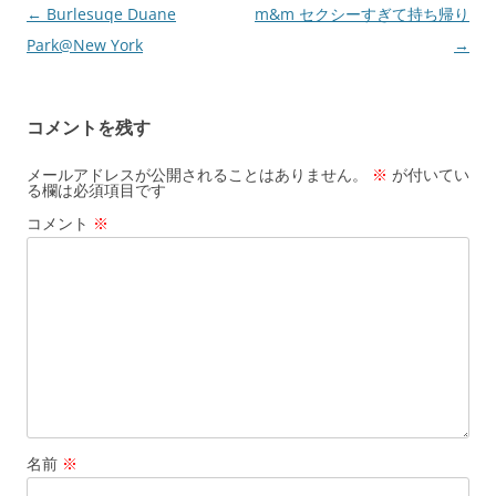
投
←
Burlesuqe Duane
m&m セクシーすぎて持ち帰り
稿
Park@New York
→
ナ
ビ
コメントを残す
ゲ
ー
メールアドレスが公開されることはありません。
※
が付いてい
る欄は必須項目です
シ
コメント
※
ョ
ン
名前
※