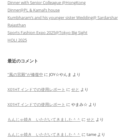
Dinner with Senior Colleague @HongKong
Dinner@PL & Kamal’s house
Kumbharam’s and his younger sister Wedding@ Sardarshar
Rajasthan
Sports Fashion Expo 2025@Tokyo Big Sight
HOLI 2025
最近のコメント
”風の宮殿”が修復中
に
JOY☆やんま
より
X01HT インドでの使用レポート
に
せと
より
X01HT インドでの使用レポート
に
やまみ☆
より
もんじゃ焼き いただいてきました＾＾
に
せと
より
もんじゃ焼き いただいてきました＾＾
に
tame
より