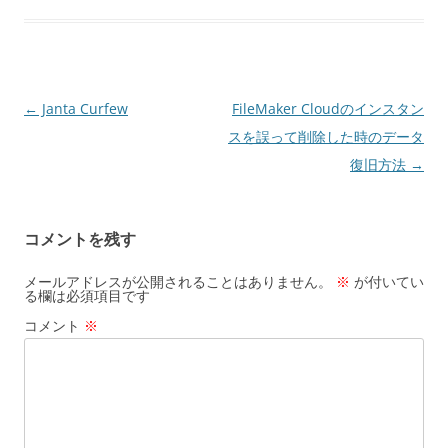
投
←
Janta Curfew
FileMaker Cloudのインスタン
稿
スを誤って削除した時のデータ
ナ
復旧方法
→
ビ
ゲ
コメントを残す
ー
シ
メールアドレスが公開されることはありません。
※
が付いてい
る欄は必須項目です
ョ
コメント
※
ン