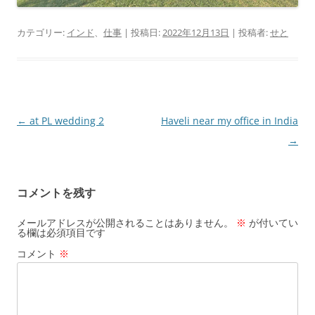
カテゴリー:
インド
、
仕事
| 投稿日:
2022年12月13日
|
投稿者:
せと
投
←
at PL wedding 2
Haveli near my office in India
稿
→
ナ
ビ
コメントを残す
ゲ
ー
メールアドレスが公開されることはありません。
※
が付いてい
る欄は必須項目です
シ
コメント
※
ョ
ン