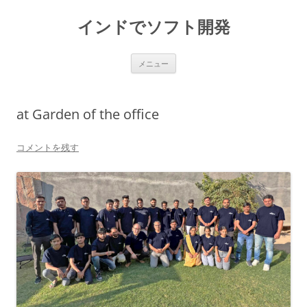
インドでソフト開発
コ
メニュー
ン
テ
ン
ツ
へ
at Garden of the office
ス
キ
ッ
プ
コメントを残す