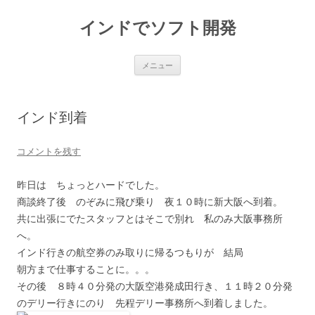
インドでソフト開発
コ
メニュー
ン
テ
ン
ツ
へ
インド到着
ス
キ
ッ
プ
コメントを残す
昨日は ちょっとハードでした。
商談終了後 のぞみに飛び乗り 夜１０時に新大阪へ到着。
共に出張にでたスタッフとはそこで別れ 私のみ大阪事務所
へ。
インド行きの航空券のみ取りに帰るつもりが 結局
朝方まで仕事することに。。。
その後 ８時４０分発の大阪空港発成田行き、１１時２０分発
のデリー行きにのり 先程デリー事務所へ到着しました。