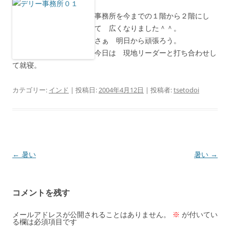
事務所を今までの１階から２階にし
て 広くなりました＾＾。
さぁ 明日から頑張ろう。
今日は 現地リーダーと打ち合わせし
て就寝。
カテゴリー:
インド
| 投稿日:
2004年4月12日
|
投稿者:
tsetodoi
投
←
暑い
暑い
→
稿
ナ
コメントを残す
ビ
ゲ
メールアドレスが公開されることはありません。
※
が付いてい
る欄は必須項目です
ー