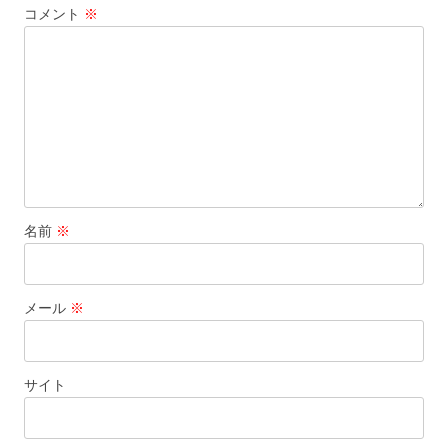
コメント
※
シ
ョ
ン
名前
※
メール
※
サイト