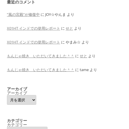
最近のコメント
”風の宮殿”が修復中
に
JOY☆やんま
より
X01HT インドでの使用レポート
に
せと
より
X01HT インドでの使用レポート
に
やまみ☆
より
もんじゃ焼き いただいてきました＾＾
に
せと
より
もんじゃ焼き いただいてきました＾＾
に
tame
より
アーカイブ
アーカイブ
カテゴリー
カテゴリー