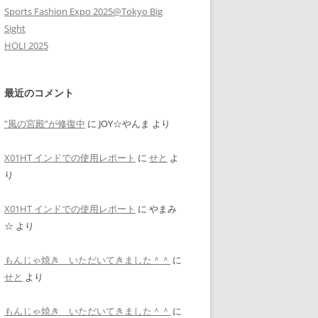
Sports Fashion Expo 2025@Tokyo Big
Sight
HOLI 2025
最近のコメント
”風の宮殿”が修復中
に
JOY☆やんま
より
X01HT インドでの使用レポート
に
せと
よ
り
X01HT インドでの使用レポート
に
やまみ
☆
より
もんじゃ焼き いただいてきました＾＾
に
せと
より
もんじゃ焼き いただいてきました＾＾
に