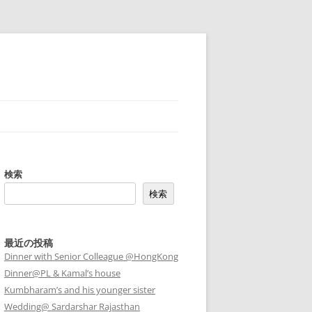
検索
検索
最近の投稿
Dinner with Senior Colleague @HongKong
Dinner@PL & Kamal’s house
Kumbharam’s and his younger sister
Wedding@ Sardarshar Rajasthan