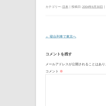
カテゴリー:
日本
| 投稿日:
2004年6月30日
|
投
←
寝台列車で東京へ
稿
ナ
コメントを残す
ビ
ゲ
メールアドレスが公開されることはあり
ー
コメント
※
シ
ョ
ン