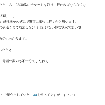
ところ 22:30迄にチケットを取りに行かねばならなくな
分遅延。。。
後も飛行機かのぞみで東京に出張に行くかと思います。
に夜遅くまで残業しなければ行けない様な状況で無い限
るのも分かります。
したとき
。
 電話の案内も不十分でしたねぇ。
omさんで紹介されていた
au
を使ってますが すっごく