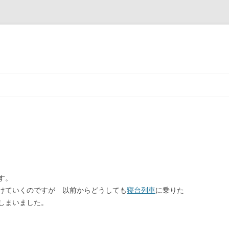
コ
ン
テ
ン
ツ
へ
ス
キ
ッ
プ
す。
けていくのですが 以前からどうしても
寝台列車
に乗りた
しまいました。