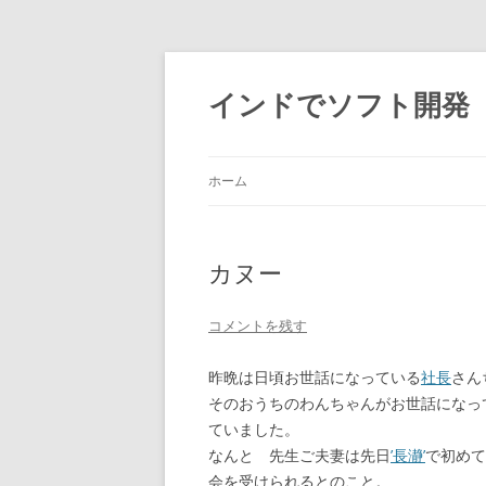
インドでソフト開発
ホーム
カヌー
コメントを残す
昨晩は日頃お世話になっている
社長
さん
そのおうちのわんちゃんがお世話になっ
ていました。
なんと 先生ご夫妻は先日
’長瀞’
で初めて
会を受けられるとのこと。