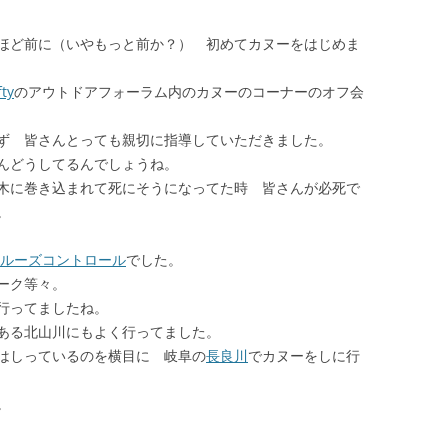
ほど前に（いやもっと前か？） 初めてカヌーをはじめま
fty
のアウトドアフォーラム内のカヌーのコーナーのオフ会
ず 皆さんとっても親切に指導していただきました。
んどうしてるんでしょうね。
木に巻き込まれて死にそうになってた時 皆さんが必死で
。
ルーズコントロール
でした。
ーク等々。
行ってましたね。
ある北山川にもよく行ってました。
はしっているのを横目に 岐阜の
長良川
でカヌーをしに行
。