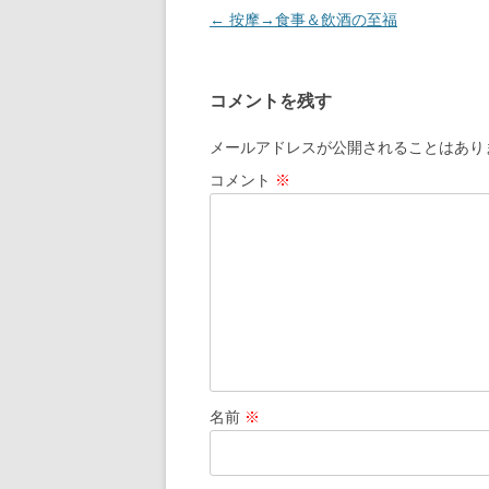
投
←
按摩→食事＆飲酒の至福
稿
ナ
コメントを残す
ビ
ゲ
メールアドレスが公開されることはあり
ー
コメント
※
シ
ョ
ン
名前
※