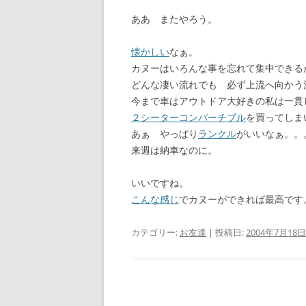
ああ またやろう。
懐かしい
なぁ。
カヌーはいろんな事を忘れて集中できる
どんな凄い流れでも 必ず上流へ向かう
今まで車はアウトドア大好きの私は一貫
２シーターコンバーチブル
を買ってしま
あぁ やっぱり
ランクル
がいいなぁ。。
来週は納車なのに。
いいですね。
こんな感じ
でカヌーができれば最高です
カテゴリー:
お友達
| 投稿日:
2004年7月18日