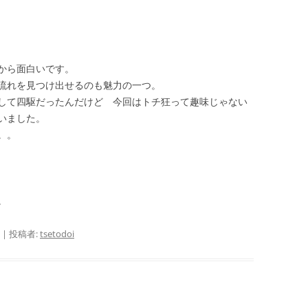
から面白いです。
流れを見つけ出せるのも魅力の一つ。
して四駆だったんだけど 今回はトチ狂って趣味じゃない
いました。
。。
。
|
投稿者:
tsetodoi