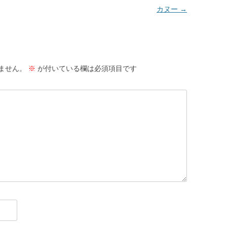
カヌー
→
ません。
※
が付いている欄は必須項目です