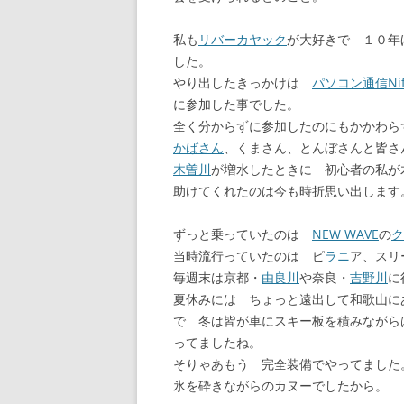
私も
リバーカヤック
が大好きで １０年
した。
やり出したきっかけは
パソコン通信
Ni
に参加した事でした。
全く分からずに参加したのにもかかわら
かばさん
、くまさん、とんぼさんと皆さ
木曽川
が増水したときに 初心者の私が
助けてくれたのは今も時折思い出します
ずっと乗っていたのは
NEW WAVE
の
ク
当時流行っていたのは ピ
ラニ
ア、スリ
毎週末は京都・
由良川
や奈良・
吉野川
に
夏休みには ちょっと遠出して和歌山に
で 冬は皆が車にスキー板を積みながら
ってましたね。
そりゃあもう 完全装備でやってました
氷を砕きながらのカヌーでしたから。