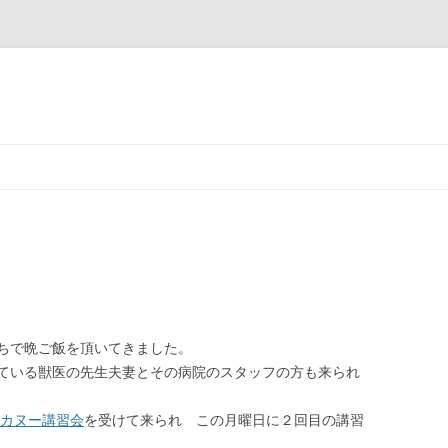
コ
ン
テ
ン
ツ
へ
ス
キ
ッ
プ
ちで晩ご飯を頂いてきました。
ている獣医の先生夫妻とその病院のスタッフの方も来られ
カヌー講習会
を受けて来られ この月曜日に２回目の講習