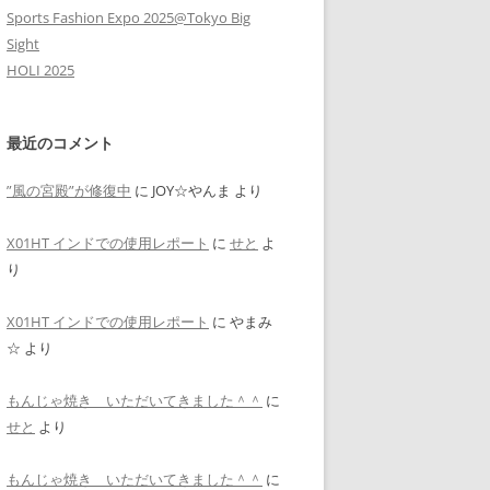
Sports Fashion Expo 2025@Tokyo Big
Sight
HOLI 2025
最近のコメント
”風の宮殿”が修復中
に
JOY☆やんま
より
X01HT インドでの使用レポート
に
せと
よ
り
X01HT インドでの使用レポート
に
やまみ
☆
より
もんじゃ焼き いただいてきました＾＾
に
せと
より
もんじゃ焼き いただいてきました＾＾
に