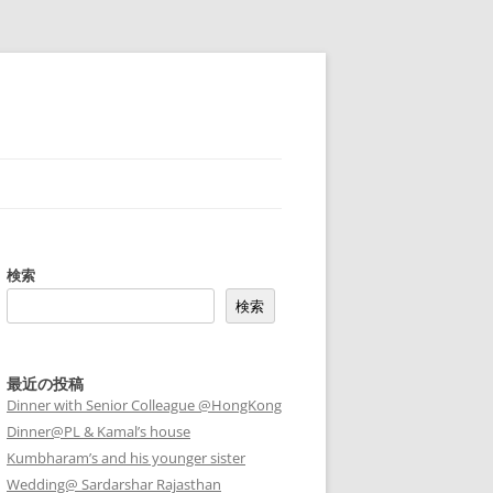
検索
検索
最近の投稿
Dinner with Senior Colleague @HongKong
Dinner@PL & Kamal’s house
Kumbharam’s and his younger sister
Wedding@ Sardarshar Rajasthan