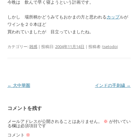
今晩は 飲んで早く寝ようという計画です。
しかし 場所柄かどうみてもおかまの方と思われる
カップ
ルが
ワインを２０本ほど
買われていましたが 目立っていましたね。
カテゴリー:
雑感
| 投稿日:
2004年11月14日
|
投稿者:
tsetodoi
投
←
大中華圏
インドの手刺繍
→
稿
ナ
コメントを残す
ビ
ゲ
メールアドレスが公開されることはありません。
※
が付いてい
る欄は必須項目です
ー
コメント
※
シ