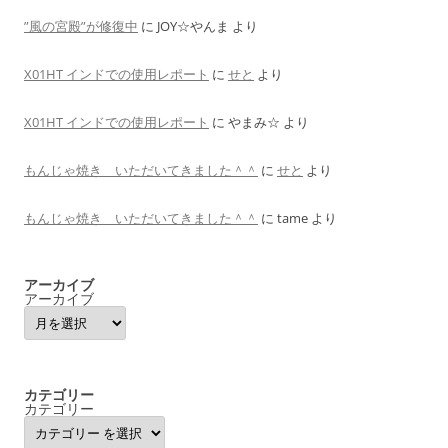
”風の宮殿”が修復中
に
JOY☆やんま
より
X01HT インドでの使用レポート
に
せと
より
X01HT インドでの使用レポート
に
やまみ☆
より
もんじゃ焼き いただいてきました＾＾
に
せと
より
もんじゃ焼き いただいてきました＾＾
に
tame
より
アーカイブ
アーカイブ
カテゴリー
カテゴリー