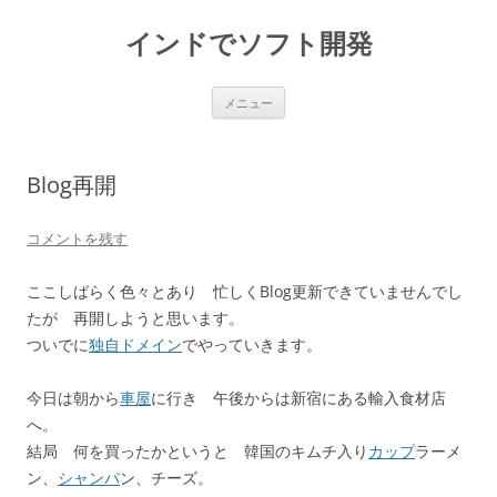
インドでソフト開発
コ
メニュー
ン
テ
ン
ツ
へ
Blog再開
ス
キ
ッ
プ
コメントを残す
ここしばらく色々とあり 忙しくBlog更新できていませんでし
たが 再開しようと思います。
ついでに
独自ドメイン
でやっていきます。
今日は朝から
車屋
に行き 午後からは新宿にある輸入食材店
へ。
結局 何を買ったかというと 韓国のキムチ入り
カップ
ラーメ
ン、
シャンパ
ン、チーズ。