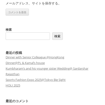
メールアドレス、サイトを保存する。
検索
検索
最近の投稿
Dinner with Senior Colleague @HongKong
Dinner@PL & Kamal’s house
Kumbharam’s and his younger sister Wedding@ Sardarshar
Rajasthan
Sports Fashion Expo 2025@Tokyo Big Sight
HOLI 2025
最近のコメント