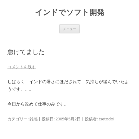
インドでソフト開発
コ
メニュー
ン
テ
ン
ツ
へ
怠けてました
ス
キ
ッ
プ
コメントを残す
しばらく インドの暑さにほだされて 気持ちが緩んでいたよ
うです。。。
今日から改めて仕事のみです。
カテゴリー:
雑感
| 投稿日:
2005年5月2日
|
投稿者:
tsetodoi