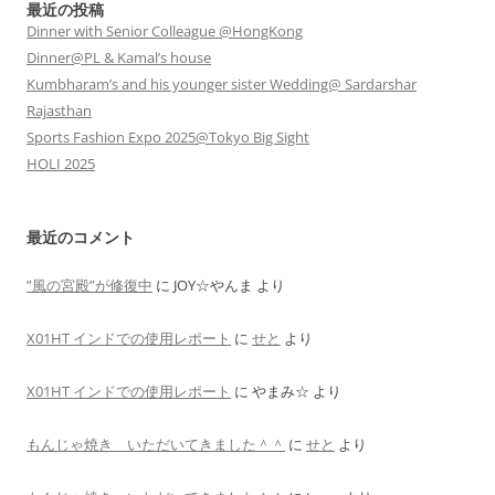
最近の投稿
Dinner with Senior Colleague @HongKong
Dinner@PL & Kamal’s house
Kumbharam’s and his younger sister Wedding@ Sardarshar
Rajasthan
Sports Fashion Expo 2025@Tokyo Big Sight
HOLI 2025
最近のコメント
”風の宮殿”が修復中
に
JOY☆やんま
より
X01HT インドでの使用レポート
に
せと
より
X01HT インドでの使用レポート
に
やまみ☆
より
もんじゃ焼き いただいてきました＾＾
に
せと
より