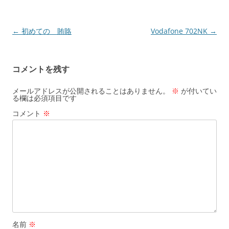
投
←
初めての 賄賂
Vodafone 702NK
→
稿
ナ
コメントを残す
ビ
ゲ
メールアドレスが公開されることはありません。
※
が付いてい
る欄は必須項目です
ー
コメント
※
シ
ョ
ン
名前
※