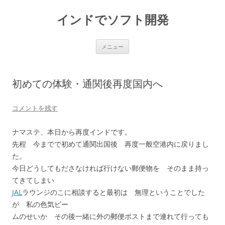
インドでソフト開発
コ
メニュー
ン
テ
ン
ツ
へ
初めての体験・通関後再度国内へ
ス
キ
ッ
プ
コメントを残す
ナマステ、本日から再度インドです。
先程 今までで初めて通関出国後 再度一般空港内に戻りまし
た。
今日どうしてもださなければ行けない郵便物を そのまま持っ
てきてしまい
JAL
ラウンジのこに相談すると最初は 無理ということでした
が 私の色気ビー
ムのせいか その後一緒に外の郵便ポストまで連れて行っても