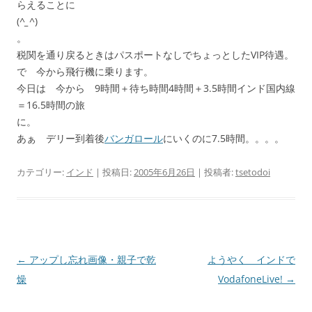
らえることに
(
^_^
)
。
税関を通り戻るときはパスポートなしでちょっとしたVIP待遇。
で 今から飛行機に乗ります。
今日は 今から 9時間＋待ち時間4時間＋3.5時間インド国内線
＝16.5時間の旅
に。
あぁ デリー到着後
バンガロール
にいくのに7.5時間。。。。
カテゴリー:
インド
| 投稿日:
2005年6月26日
|
投稿者:
tsetodoi
投
←
アップし忘れ画像・親子で乾
ようやく インドで
稿
燥
VodafoneLive!
→
ナ