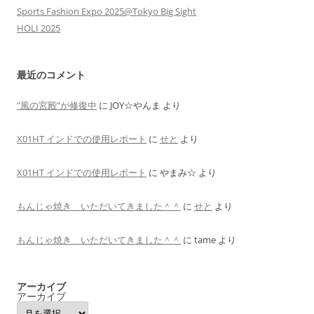
Sports Fashion Expo 2025@Tokyo Big Sight
HOLI 2025
最近のコメント
”風の宮殿”が修復中
に
JOY☆やんま
より
X01HT インドでの使用レポート
に
せと
より
X01HT インドでの使用レポート
に
やまみ☆
より
もんじゃ焼き いただいてきました＾＾
に
せと
より
もんじゃ焼き いただいてきました＾＾
に
tame
より
アーカイブ
アーカイブ