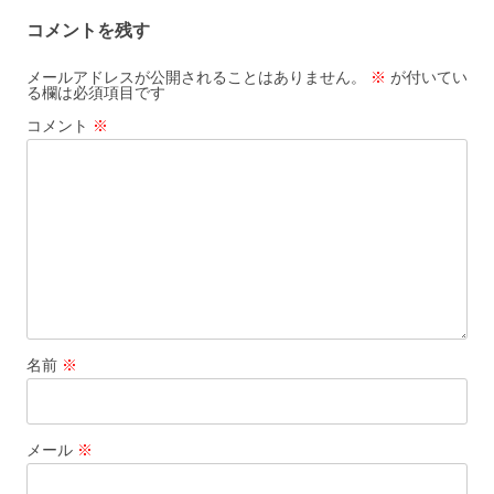
ビ
コメントを残す
ゲ
ー
メールアドレスが公開されることはありません。
※
が付いてい
る欄は必須項目です
シ
コメント
※
ョ
ン
名前
※
メール
※