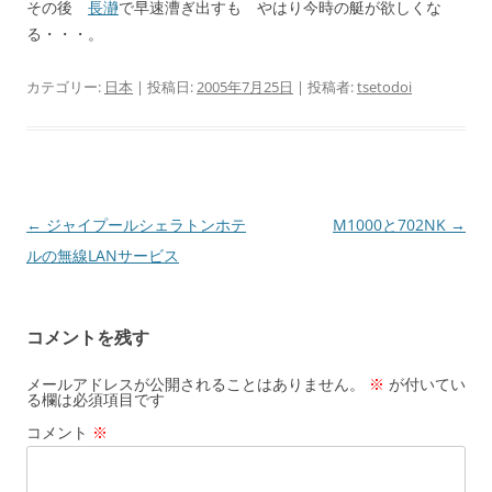
その後
長瀞
で早速漕ぎ出すも やはり今時の艇が欲しくな
る・・・。
カテゴリー:
日本
| 投稿日:
2005年7月25日
|
投稿者:
tsetodoi
投
←
ジャイプールシェラトンホテ
M1000と702NK
→
稿
ルの無線LANサービス
ナ
ビ
コメントを残す
ゲ
ー
メールアドレスが公開されることはありません。
※
が付いてい
る欄は必須項目です
シ
コメント
※
ョ
ン