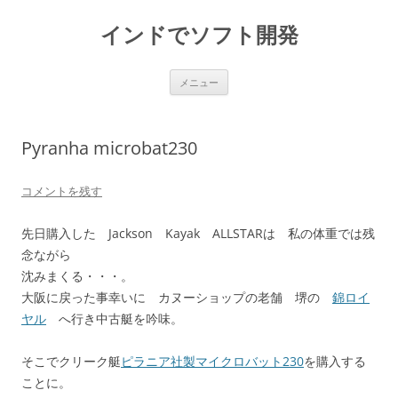
インドでソフト開発
コ
メニュー
ン
テ
ン
ツ
へ
Pyranha microbat230
ス
キ
ッ
プ
コメントを残す
先日購入した Jackson Kayak ALLSTARは 私の体重では残
念ながら
沈みまくる・・・。
大阪に戻った事幸いに カヌーショップの老舗 堺の
錦ロイ
ヤル
へ行き中古艇を吟味。
そこでクリーク艇
ピラニア社製マイクロバット230
を購入する
ことに。