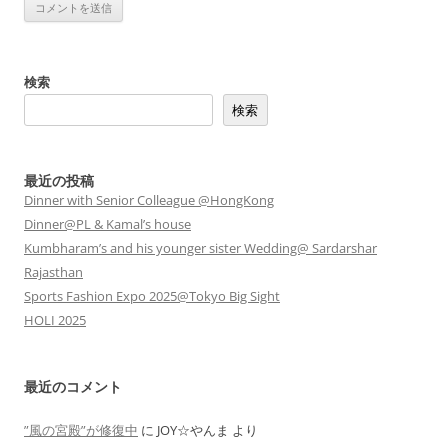
検索
検索
最近の投稿
Dinner with Senior Colleague @HongKong
Dinner@PL & Kamal’s house
Kumbharam’s and his younger sister Wedding@ Sardarshar
Rajasthan
Sports Fashion Expo 2025@Tokyo Big Sight
HOLI 2025
最近のコメント
”風の宮殿”が修復中
に
JOY☆やんま
より