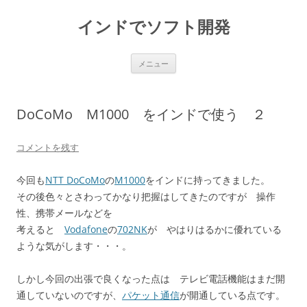
インドでソフト開発
コ
メニュー
ン
テ
ン
ツ
へ
DoCoMo M1000 をインドで使う ２
ス
キ
ッ
プ
コメントを残す
今回も
NTT DoCoMo
の
M1000
をインドに持ってきました。
その後色々とさわってかなり把握はしてきたのですが 操作
性、携帯メールなどを
考えると
Vodafone
の
702NK
が やはりはるかに優れている
ような気がします・・・。
しかし今回の出張で良くなった点は テレビ電話機能はまだ開
通していないのですが、
パケット通信
が開通している点です。