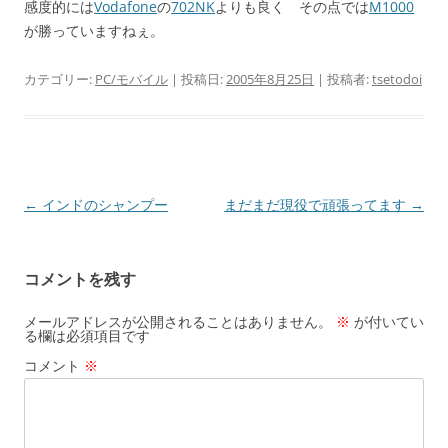
感度的には
Vodafone
の
702NK
よりも良く その点では
M1000
が勝っていますねぇ。
カテゴリー:
PC/モバイル
| 投稿日:
2005年8月25日
|
投稿者:
tsetodoi
投
←
インドのシャンプー
まだまだ現役で頑張ってます
→
稿
ナ
コメントを残す
ビ
ゲ
メールアドレスが公開されることはありません。
※
が付いてい
る欄は必須項目です
ー
コメント
※
シ
ョ
ン