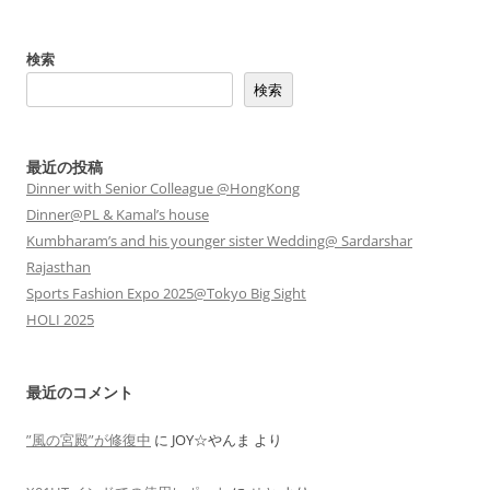
検索
検索
最近の投稿
Dinner with Senior Colleague @HongKong
Dinner@PL & Kamal’s house
Kumbharam’s and his younger sister Wedding@ Sardarshar
Rajasthan
Sports Fashion Expo 2025@Tokyo Big Sight
HOLI 2025
最近のコメント
”風の宮殿”が修復中
に
JOY☆やんま
より