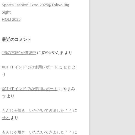
Sports Fashion Expo 2025@Tokyo Big
Sight
HOLI 2025
最近のコメント
”風の宮殿”が修復中
に
JOY☆やんま
より
X01HT インドでの使用レポート
に
せと
よ
り
X01HT インドでの使用レポート
に
やまみ
☆
より
もんじゃ焼き いただいてきました＾＾
に
せと
より
もんじゃ焼き いただいてきました＾＾
に