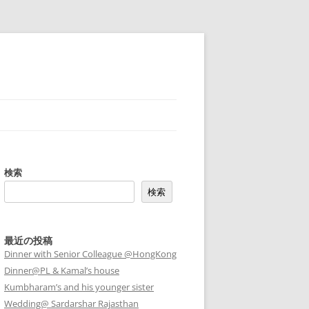
検索
検索
最近の投稿
Dinner with Senior Colleague @HongKong
Dinner@PL & Kamal’s house
Kumbharam’s and his younger sister
Wedding@ Sardarshar Rajasthan