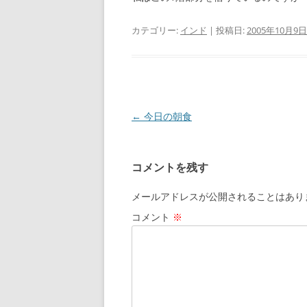
カテゴリー:
インド
| 投稿日:
2005年10月9日
投
←
今日の朝食
稿
ナ
コメントを残す
ビ
ゲ
メールアドレスが公開されることはあり
ー
コメント
※
シ
ョ
ン