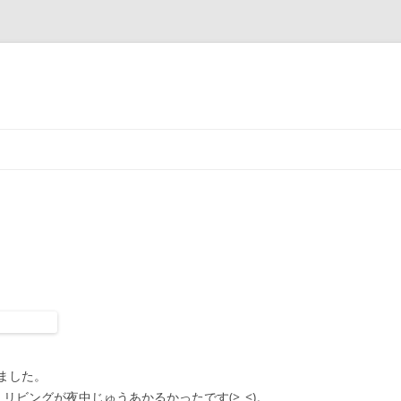
コ
ン
テ
ン
ツ
へ
ス
キ
ッ
プ
ました。
リビングが夜中じゅうあかるかったです(>_<)。