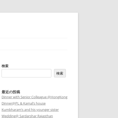
検索
検索
最近の投稿
Dinner with Senior Colleague @HongKong
Dinner@PL & Kamal’s house
Kumbharam’s and his younger sister
Wedding@ Sardarshar Rajasthan