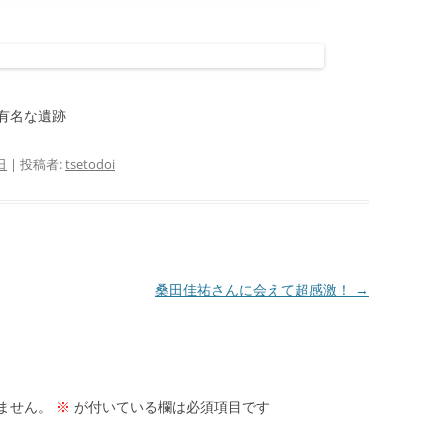
有名な遺跡
日
|
投稿者:
tsetodoi
桑田佳祐さんに会えて超感激！
→
ません。
※
が付いている欄は必須項目です