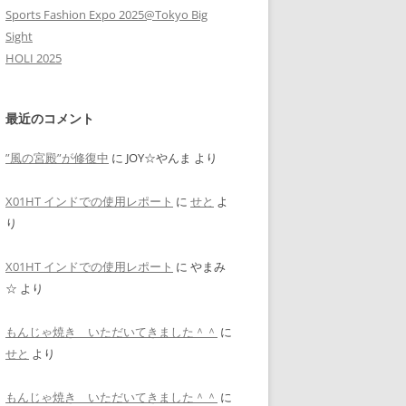
Sports Fashion Expo 2025@Tokyo Big
Sight
HOLI 2025
最近のコメント
”風の宮殿”が修復中
に
JOY☆やんま
より
X01HT インドでの使用レポート
に
せと
よ
り
X01HT インドでの使用レポート
に
やまみ
☆
より
もんじゃ焼き いただいてきました＾＾
に
せと
より
もんじゃ焼き いただいてきました＾＾
に