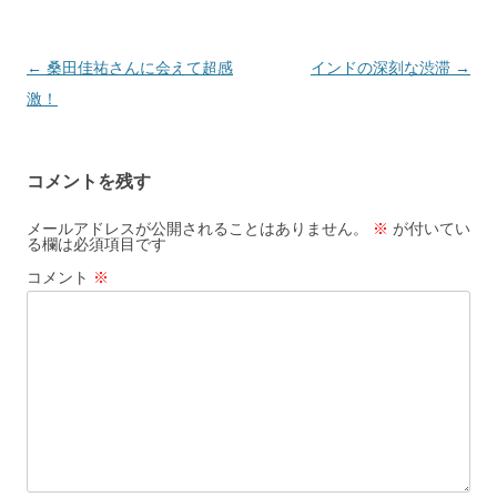
投
←
桑田佳祐さんに会えて超感
インドの深刻な渋滞
→
稿
激！
ナ
ビ
コメントを残す
ゲ
ー
メールアドレスが公開されることはありません。
※
が付いてい
る欄は必須項目です
シ
コメント
※
ョ
ン