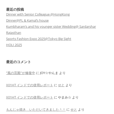
最近の投稿
Dinner with Senior Colleague @HongKong
Dinner@PL & Kamal’s house
Kumbharam’s and his younger sister Wedding@ Sardarshar
Rajasthan
Sports Fashion Expo 2025@Tokyo Big Sight
HOLI 2025
最近のコメント
”風の宮殿”が修復中
に
JOY☆やんま
より
X01HT インドでの使用レポート
に
せと
より
X01HT インドでの使用レポート
に
やまみ☆
より
もんじゃ焼き いただいてきました＾＾
に
せと
より