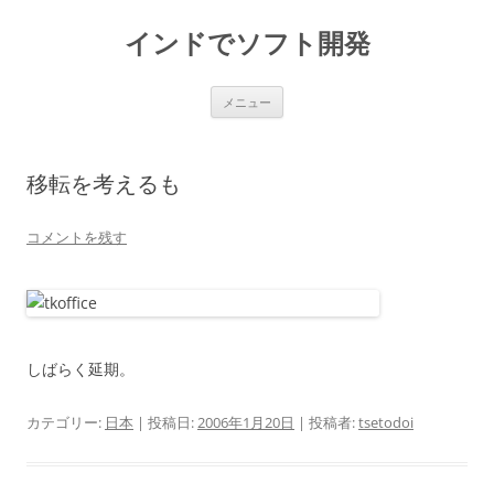
インドでソフト開発
コ
メニュー
ン
テ
ン
ツ
へ
移転を考えるも
ス
キ
ッ
プ
コメントを残す
しばらく延期。
カテゴリー:
日本
| 投稿日:
2006年1月20日
|
投稿者:
tsetodoi