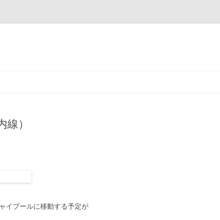
コ
ン
テ
ン
ツ
へ
ス
内線）
キ
ッ
プ
ジャイプールに移動する予定が