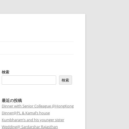
検索
検索
最近の投稿
Dinner with Senior Colleague @HongKong
Dinner@PL & Kamal’s house
Kumbharam’s and his younger sister
Wedding@ Sardarshar Rajasthan