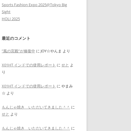
Sports Fashion Expo 2025@Tokyo Big
Sight
HOLI 2025
最近のコメント
”風の宮殿”が修復中
に
JOY☆やんま
より
X01HT インドでの使用レポート
に
せと
よ
り
X01HT インドでの使用レポート
に
やまみ
☆
より
もんじゃ焼き いただいてきました＾＾
に
せと
より
もんじゃ焼き いただいてきました＾＾
に