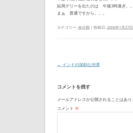
結局デリーを出たのは 午後3時過ぎ。
まぁ 普通ですから。。。
カテゴリー:
未分類
| 投稿日:
2006年1月27日
投
←
インドの深刻な渋滞
稿
ナ
コメントを残す
ビ
ゲ
メールアドレスが公開されることはあり
ー
コメント
※
シ
ョ
ン