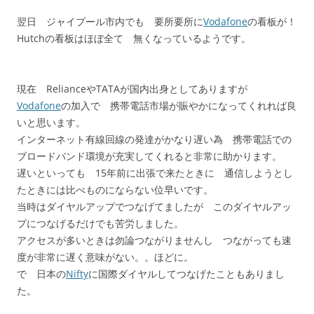
翌日 ジャイプール市内でも 要所要所に
Vodafone
の看板が！
Hutchの看板はほぼ全て 無くなっているようです。
現在 RelianceやTATAが国内出身としてありますが
Vodafone
の加入で 携帯電話市場が賑やかになってくれれば良
いと思います。
インターネット有線回線の発達がかなり遅い為 携帯電話での
ブロードバンド環境が充実してくれると非常に助かります。
遅いといっても 15年前に出張で来たときに 通信しようとし
たときには比べものにならない位早いです。
当時はダイヤルアップでつなげてましたが このダイヤルアッ
プにつなげるだけでも苦労しました。
アクセスが多いときは勿論つながりませんし つながっても速
度が非常に遅く意味がない。。ほどに。
で 日本の
Nifty
に国際ダイヤルしてつなげたこともありまし
た。