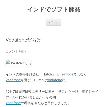
インドでソフト開発
コ
メニュー
ン
テ
ン
ツ
へ
Vodafoneだらけ
ス
キ
ッ
プ
コメントを残す
インドの携帯電話会社「Hutch」は
i-mode
ではなく
Vodafone
を選び Hutchは
Vodafone
に。
10月7日日曜日夜にデリーに着き そこから一路 車でジャイ
プールへ向かいましたが その間
Vodafone
の看板をやたらと目にしました。