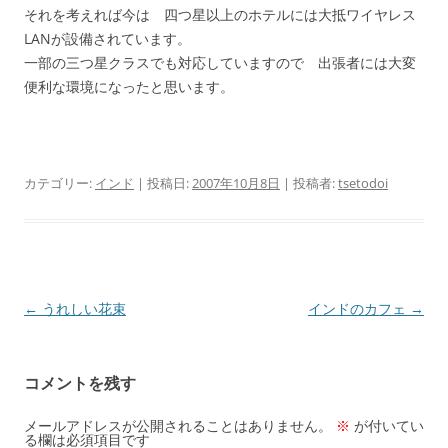
それを考えれば今は 四つ星以上のホテルには大抵ワイヤレス
LANが設備されています。
一部の三つ星クラスでも対応していますので 出張者には大変
便利な環境になったと思います。
カテゴリー:
インド
| 投稿日:
2007年10月8日
|
投稿者:
tsetodoi
投
←
うれしい花束
インドのカフェ
→
稿
ナ
コメントを残す
ビ
ゲ
メールアドレスが公開されることはありません。
※
が付いてい
る欄は必須項目です