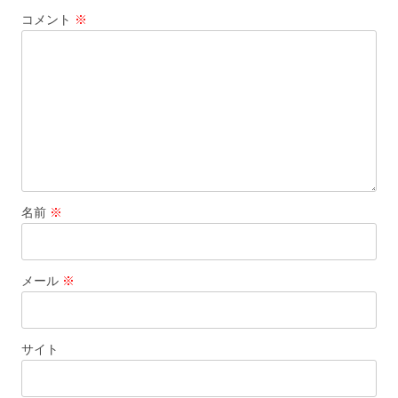
ー
コメント
※
シ
ョ
ン
名前
※
メール
※
サイト