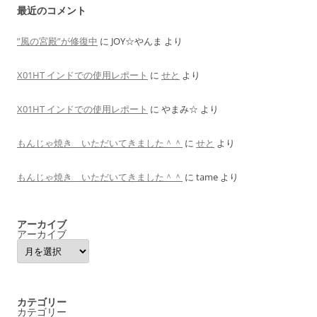
最近のコメント
”風の宮殿”が修復中
に
JOY☆やんま
より
X01HT インドでの使用レポート
に
せと
より
X01HT インドでの使用レポート
に
やまみ☆
より
もんじゃ焼き いただいてきました＾＾
に
せと
より
もんじゃ焼き いただいてきました＾＾
に
tame
より
アーカイブ
アーカイブ
カテゴリー
カテゴリー