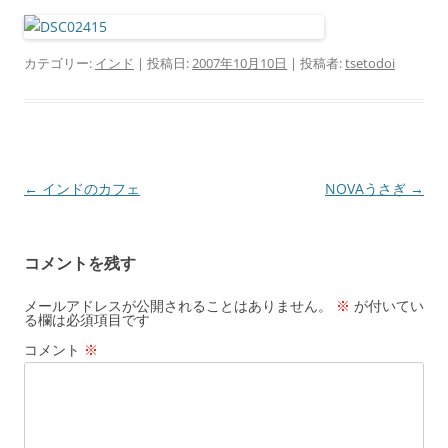
カテゴリー:
インド
| 投稿日:
2007年10月10日
|
投稿者:
tsetodoi
投
←
インドのカフェ
NOVAうさぎ
→
稿
ナ
コメントを残す
ビ
ゲ
メールアドレスが公開されることはありません。
※
が付いてい
る欄は必須項目です
ー
コメント
※
シ
ョ
ン