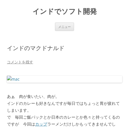
インドでソフト開発
コ
メニュー
ン
テ
ン
ツ
へ
インドのマクドナルド
ス
キ
ッ
プ
コメントを残す
あぁ 肉が食いたい、肉が。
インドのカレーも好きなんですが毎日ではちょっと胃が疲れて
しまいます。
で 毎回ご飯パックとか日本のカレーとか色々と持ってくるの
ですが 今回は
カップ
ラーメンだけしかもってきませんでし