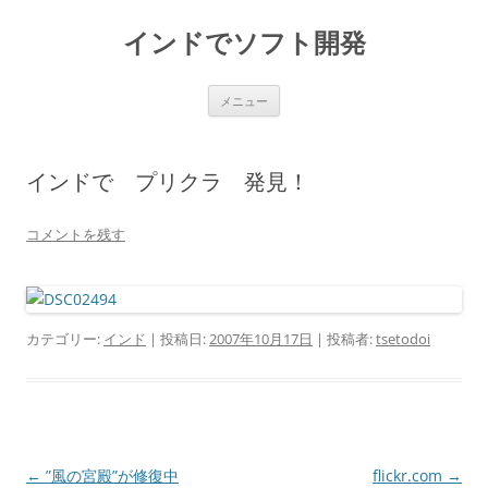
インドでソフト開発
コ
メニュー
ン
テ
ン
ツ
へ
インドで プリクラ 発見！
ス
キ
ッ
プ
コメントを残す
カテゴリー:
インド
| 投稿日:
2007年10月17日
|
投稿者:
tsetodoi
投
←
”風の宮殿”が修復中
flickr.com
→