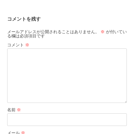
稿
ナ
コメントを残す
ビ
ゲ
メールアドレスが公開されることはありません。
※
が付いてい
る欄は必須項目です
ー
コメント
※
シ
ョ
ン
名前
※
メール
※