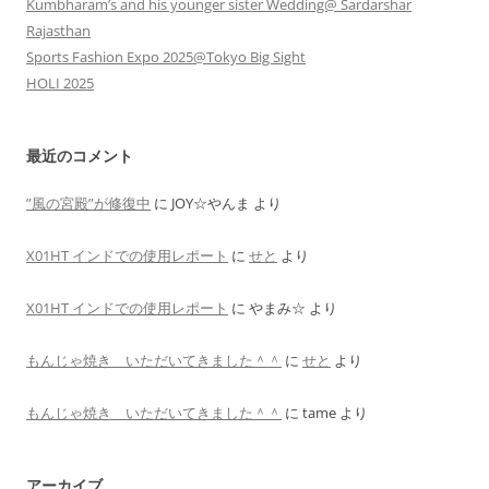
Kumbharam’s and his younger sister Wedding@ Sardarshar
Rajasthan
Sports Fashion Expo 2025@Tokyo Big Sight
HOLI 2025
最近のコメント
”風の宮殿”が修復中
に
JOY☆やんま
より
X01HT インドでの使用レポート
に
せと
より
X01HT インドでの使用レポート
に
やまみ☆
より
もんじゃ焼き いただいてきました＾＾
に
せと
より
もんじゃ焼き いただいてきました＾＾
に
tame
より
アーカイブ