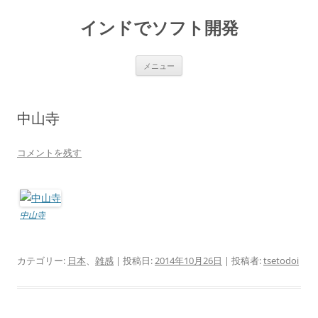
インドでソフト開発
コ
メニュー
ン
テ
ン
ツ
へ
中山寺
ス
キ
ッ
プ
コメントを残す
中山寺
カテゴリー:
日本
、
雑感
| 投稿日:
2014年10月26日
|
投稿者:
tsetodoi