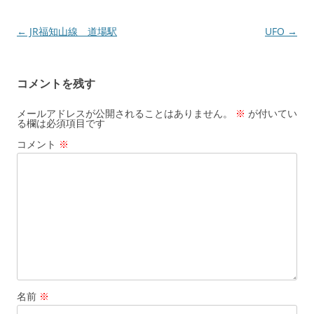
投
←
JR福知山線 道場駅
UFO
→
稿
ナ
コメントを残す
ビ
ゲ
メールアドレスが公開されることはありません。
※
が付いてい
る欄は必須項目です
ー
コメント
※
シ
ョ
ン
名前
※