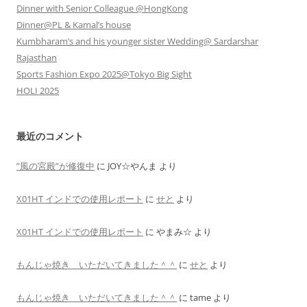
Dinner with Senior Colleague @HongKong
Dinner@PL & Kamal’s house
Kumbharam’s and his younger sister Wedding@ Sardarshar
Rajasthan
Sports Fashion Expo 2025@Tokyo Big Sight
HOLI 2025
最近のコメント
”風の宮殿”が修復中
に
JOY☆やんま
より
X01HT インドでの使用レポート
に
せと
より
X01HT インドでの使用レポート
に
やまみ☆
より
もんじゃ焼き いただいてきました＾＾
に
せと
より
もんじゃ焼き いただいてきました＾＾
に
tame
より