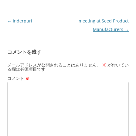
投
←
Inderpuri
meeting at Seed Product
稿
Manufacturers
→
ナ
ビ
コメントを残す
ゲ
ー
メールアドレスが公開されることはありません。
※
が付いてい
る欄は必須項目です
シ
コメント
※
ョ
ン