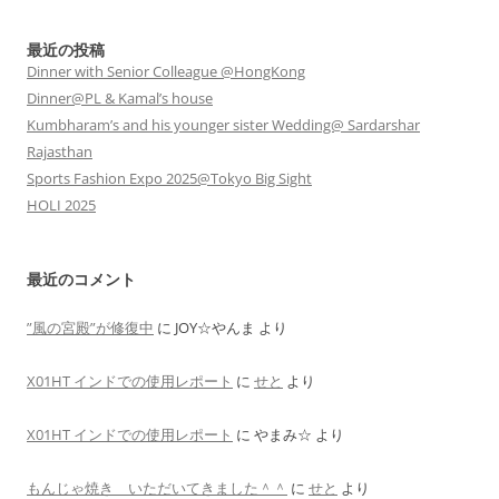
最近の投稿
Dinner with Senior Colleague @HongKong
Dinner@PL & Kamal’s house
Kumbharam’s and his younger sister Wedding@ Sardarshar
Rajasthan
Sports Fashion Expo 2025@Tokyo Big Sight
HOLI 2025
最近のコメント
”風の宮殿”が修復中
に
JOY☆やんま
より
X01HT インドでの使用レポート
に
せと
より
X01HT インドでの使用レポート
に
やまみ☆
より
もんじゃ焼き いただいてきました＾＾
に
せと
より