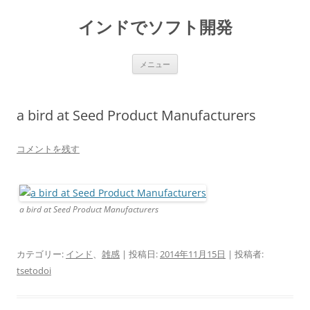
インドでソフト開発
コ
メニュー
ン
テ
ン
ツ
へ
a bird at Seed Product Manufacturers
ス
キ
ッ
プ
コメントを残す
a bird at Seed Product Manufacturers
カテゴリー:
インド
、
雑感
| 投稿日:
2014年11月15日
|
投稿者:
tsetodoi