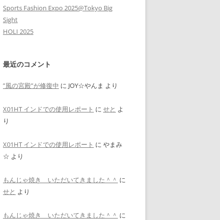
Sports Fashion Expo 2025@Tokyo Big
Sight
HOLI 2025
最近のコメント
”風の宮殿”が修復中
に
JOY☆やんま
より
X01HT インドでの使用レポート
に
せと
よ
り
X01HT インドでの使用レポート
に
やまみ
☆
より
もんじゃ焼き いただいてきました＾＾
に
せと
より
もんじゃ焼き いただいてきました＾＾
に