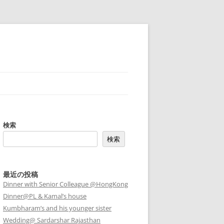
検索
検索
最近の投稿
Dinner with Senior Colleague @HongKong
Dinner@PL & Kamal’s house
Kumbharam’s and his younger sister
Wedding@ Sardarshar Rajasthan