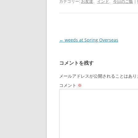
カテゴリー:
お友達
、
インド
、
今日のご飯
|
投
←
weeds at Spring Overseas
稿
ナ
コメントを残す
ビ
ゲ
メールアドレスが公開されることはあり
ー
コメント
※
シ
ョ
ン