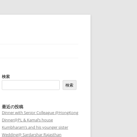
検索
検索
最近の投稿
Dinner with Senior Colleague @HongKong
Dinner@PL & Kamal’s house
Kumbharam’s and his younger sister
Wedding@ Sardarshar Rajasthan