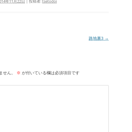
014年11月22日
|
投稿者:
tsetodoi
路地裏3
→
ません。
※
が付いている欄は必須項目です