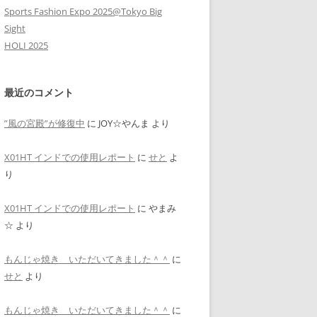
Sports Fashion Expo 2025@Tokyo Big
Sight
HOLI 2025
最近のコメント
”風の宮殿”が修復中
に
JOY☆やんま
より
X01HT インドでの使用レポート
に
せと
よ
り
X01HT インドでの使用レポート
に
やまみ
☆
より
もんじゃ焼き いただいてきました＾＾
に
せと
より
もんじゃ焼き いただいてきました＾＾
に