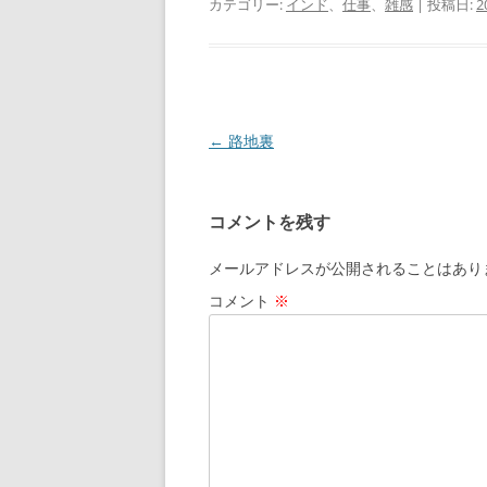
カテゴリー:
インド
、
仕事
、
雑感
| 投稿日:
2
投
←
路地裏
稿
ナ
コメントを残す
ビ
ゲ
メールアドレスが公開されることはあり
ー
コメント
※
シ
ョ
ン