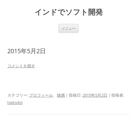
インドでソフト開発
コ
メニュー
ン
テ
ン
ツ
へ
2015年5月2日
ス
キ
ッ
プ
コメントを残す
カテゴリー:
プロフィール
、
雑感
| 投稿日:
2015年5月2日
|
投稿者:
tsetodoi