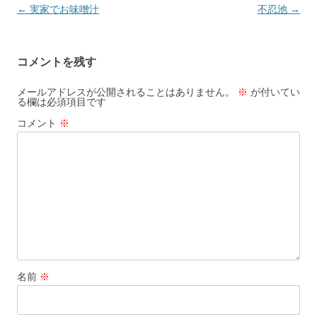
投
←
実家でお味噌汁
不忍池
→
稿
ナ
コメントを残す
ビ
ゲ
メールアドレスが公開されることはありません。
※
が付いてい
る欄は必須項目です
ー
コメント
※
シ
ョ
ン
名前
※