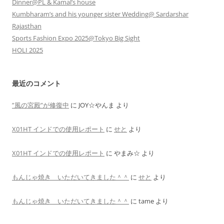
Dinner@PL & Kamal’s house
Kumbharam’s and his younger sister Wedding@ Sardarshar
Rajasthan
Sports Fashion Expo 2025@Tokyo Big Sight
HOLI 2025
最近のコメント
”風の宮殿”が修復中
に
JOY☆やんま
より
X01HT インドでの使用レポート
に
せと
より
X01HT インドでの使用レポート
に
やまみ☆
より
もんじゃ焼き いただいてきました＾＾
に
せと
より
もんじゃ焼き いただいてきました＾＾
に
tame
より