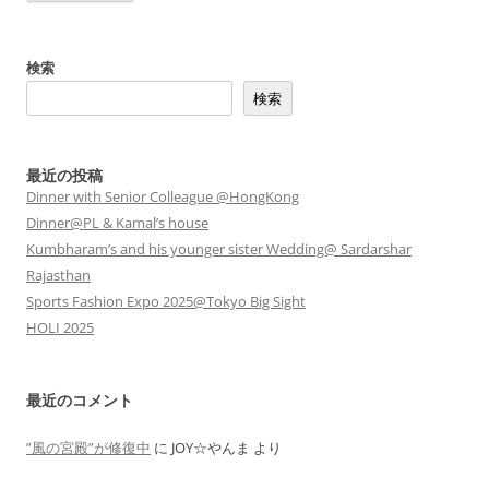
検索
検索
最近の投稿
Dinner with Senior Colleague @HongKong
Dinner@PL & Kamal’s house
Kumbharam’s and his younger sister Wedding@ Sardarshar
Rajasthan
Sports Fashion Expo 2025@Tokyo Big Sight
HOLI 2025
最近のコメント
”風の宮殿”が修復中
に
JOY☆やんま
より