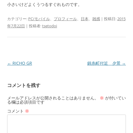
小さいけどよくうつるすぐれものです。
カテゴリー:
PC/モバイル
、
プロフィール
、
日本
、
雑感
| 投稿日:
2015
年7月22日
|
投稿者:
tsetodoi
投
←
RICHO GR
錦糸町付近 夕景
→
稿
ナ
コメントを残す
ビ
ゲ
メールアドレスが公開されることはありません。
※
が付いてい
る欄は必須項目です
ー
コメント
※
シ
ョ
ン