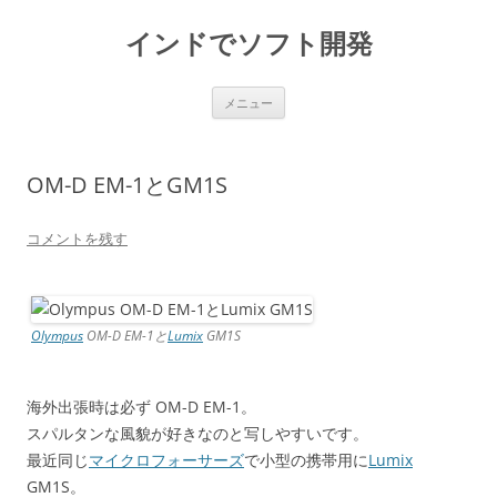
インドでソフト開発
コ
メニュー
ン
テ
ン
ツ
へ
OM-D EM-1とGM1S
ス
キ
ッ
プ
コメントを残す
Olympus
OM-D EM-1と
Lumix
GM1S
海外出張時は必ず OM-D EM-1。
スパルタンな風貌が好きなのと写しやすいです。
最近同じ
マイクロフォーサーズ
で小型の携帯用に
Lumix
GM1S。