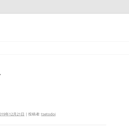
コ
ン
テ
ン
ツ
へ
ス
ん
キ
ッ
プ
019年12月21日
|
投稿者:
tsetodoi