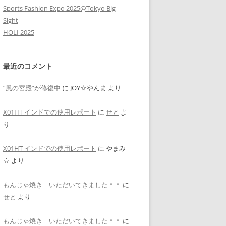
Sports Fashion Expo 2025@Tokyo Big
Sight
HOLI 2025
最近のコメント
”風の宮殿”が修復中
に
JOY☆やんま
より
X01HT インドでの使用レポート
に
せと
よ
り
X01HT インドでの使用レポート
に
やまみ
☆
より
もんじゃ焼き いただいてきました＾＾
に
せと
より
もんじゃ焼き いただいてきました＾＾
に