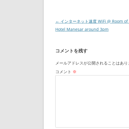
投
←
インターネット速度 WiFi @ Room of M
稿
Hotel Manesar around 3pm
ナ
ビ
コメントを残す
ゲ
ー
メールアドレスが公開されることはあり
シ
コメント
※
ョ
ン