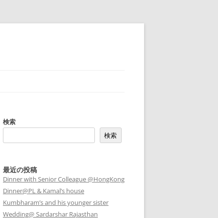
検索
検索
最近の投稿
Dinner with Senior Colleague @HongKong
Dinner@PL & Kamal’s house
Kumbharam’s and his younger sister
Wedding@ Sardarshar Rajasthan