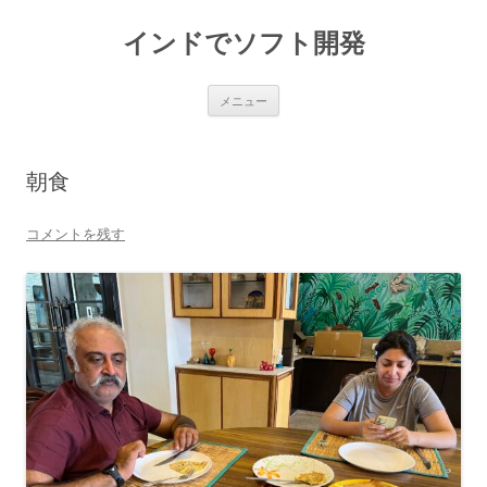
インドでソフト開発
コ
メニュー
ン
テ
ン
ツ
へ
朝食
ス
キ
ッ
プ
コメントを残す