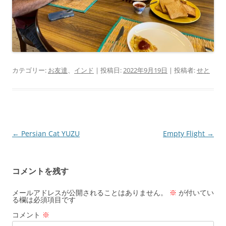
カテゴリー:
お友達
、
インド
| 投稿日:
2022年9月19日
|
投稿者:
せと
投
←
Persian Cat YUZU
Empty Flight
→
稿
ナ
コメントを残す
ビ
ゲ
メールアドレスが公開されることはありません。
※
が付いてい
る欄は必須項目です
ー
コメント
※
シ