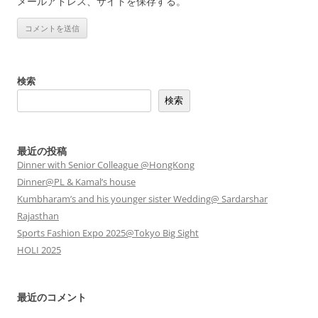
メールアドレス、サイトを保存する。
検索
検索
最近の投稿
Dinner with Senior Colleague @HongKong
Dinner@PL & Kamal’s house
Kumbharam’s and his younger sister Wedding@ Sardarshar
Rajasthan
Sports Fashion Expo 2025@Tokyo Big Sight
HOLI 2025
最近のコメント