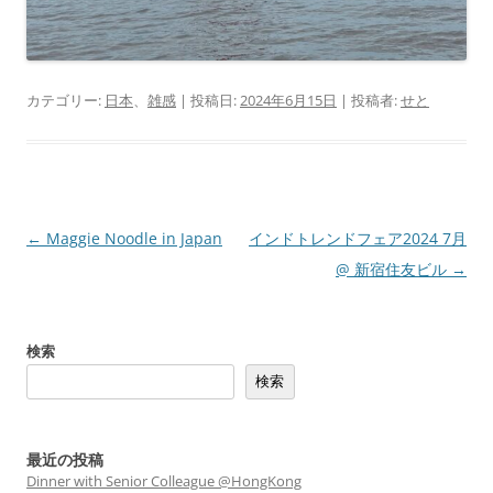
カテゴリー:
日本
、
雑感
| 投稿日:
2024年6月15日
|
投稿者:
せと
投
←
Maggie Noodle in Japan
インドトレンドフェア2024 7月
稿
@ 新宿住友ビル
→
ナ
ビ
検索
ゲ
検索
ー
シ
ョ
最近の投稿
Dinner with Senior Colleague @HongKong
ン