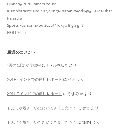
Dinner@PL & Kamal’s house
Kumbharam’s and his younger sister Wedding@ Sardarshar
Rajasthan
Sports Fashion Expo 2025@Tokyo Big Sight
HOLI 2025
最近のコメント
”風の宮殿”が修復中
に
JOY☆やんま
より
X01HT インドでの使用レポート
に
せと
より
X01HT インドでの使用レポート
に
やまみ☆
より
もんじゃ焼き いただいてきました＾＾
に
せと
より
もんじゃ焼き いただいてきました＾＾
に
tame
より