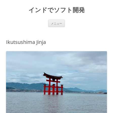
インドでソフト開発
コ
メニュー
ン
テ
ン
ツ
へ
Ikutsushima Jinja
ス
キ
ッ
プ