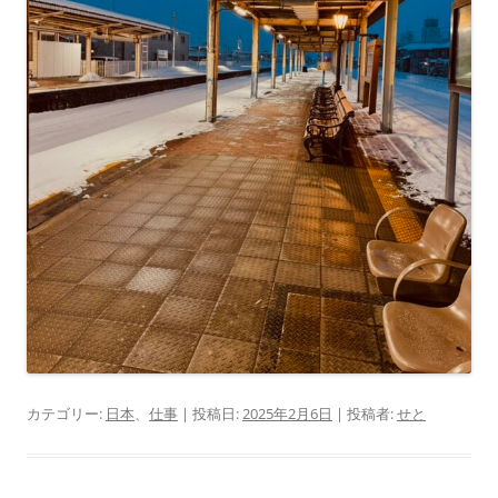
カテゴリー:
日本
、
仕事
| 投稿日:
2025年2月6日
|
投稿者:
せと