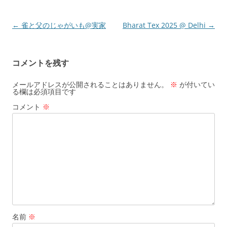
投
←
雀と父のじゃがいも@実家
Bharat Tex 2025 @ Delhi
→
稿
ナ
コメントを残す
ビ
ゲ
メールアドレスが公開されることはありません。
※
が付いてい
る欄は必須項目です
ー
コメント
※
シ
ョ
ン
名前
※