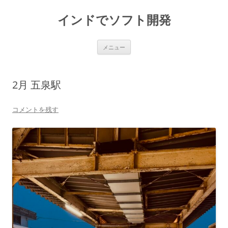
インドでソフト開発
コ
メニュー
ン
テ
ン
ツ
へ
2月 五泉駅
ス
キ
ッ
プ
コメントを残す