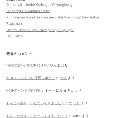
Dinner with Senior Colleague @HongKong
Dinner@PL & Kamal’s house
Kumbharam’s and his younger sister Wedding@ Sardarshar
Rajasthan
Sports Fashion Expo 2025@Tokyo Big Sight
HOLI 2025
最近のコメント
”風の宮殿”が修復中
に
JOY☆やんま
より
X01HT インドでの使用レポート
に
せと
より
X01HT インドでの使用レポート
に
やまみ☆
より
もんじゃ焼き いただいてきました＾＾
に
せと
より
もんじゃ焼き いただいてきました＾＾
に
tame
より