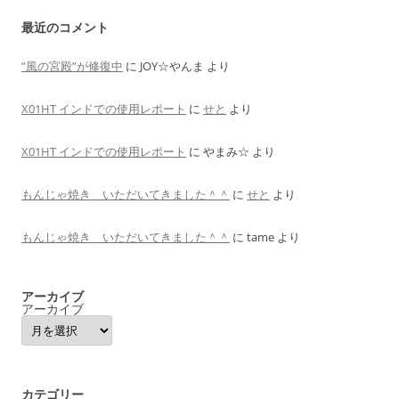
最近のコメント
”風の宮殿”が修復中
に
JOY☆やんま
より
X01HT インドでの使用レポート
に
せと
より
X01HT インドでの使用レポート
に
やまみ☆
より
もんじゃ焼き いただいてきました＾＾
に
せと
より
もんじゃ焼き いただいてきました＾＾
に
tame
より
アーカイブ
アーカイブ
カテゴリー