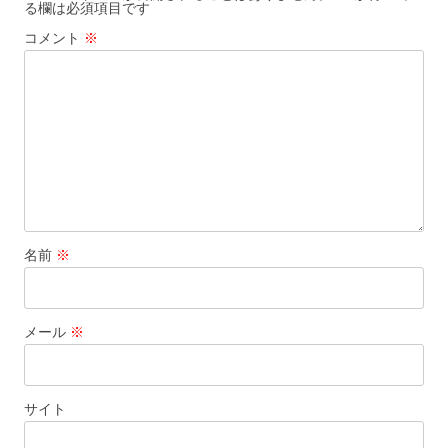
る欄は必須項目です
ー
コメント
※
シ
ョ
ン
名前
※
メール
※
サイト