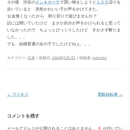
その後 渋谷の
ドンキホーテ
で買い物をしようと
１０９
辺りを
歩いていると 突然かわいい子が声をかけてきた。
’お金無くなったから 割り切りで遊びませんか？’
話には聞いていたけど まさか自分が声をかけられると思って
いなかったので ちょっとびっくりしたけど すかさず断りま
した。。。
でも 結構普通の女の子でしたけどねぇ。。。
カテゴリー:
日本
| 投稿日:
2004年5月2日
|
投稿者:
tsetodoi
投
←
ワリキリ
電動自転車
→
稿
ナ
コメントを残す
ビ
ゲ
メールアドレスが公開されることはありません。
※
が付いてい