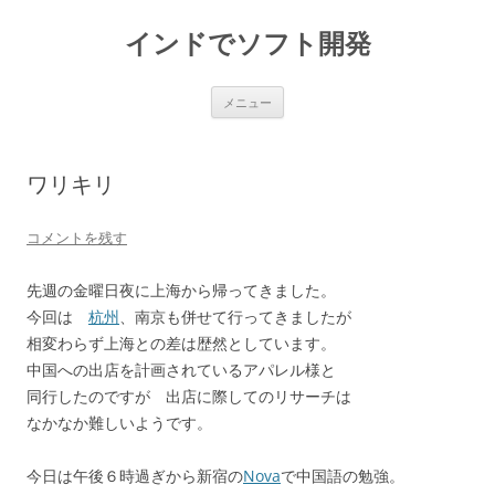
インドでソフト開発
コ
メニュー
ン
テ
ン
ツ
へ
ワリキリ
ス
キ
ッ
プ
コメントを残す
先週の金曜日夜に上海から帰ってきました。
今回は
杭州
、南京も併せて行ってきましたが
相変わらず上海との差は歴然としています。
中国への出店を計画されているアパレル様と
同行したのですが 出店に際してのリサーチは
なかなか難しいようです。
今日は午後６時過ぎから新宿の
Nova
で中国語の勉強。