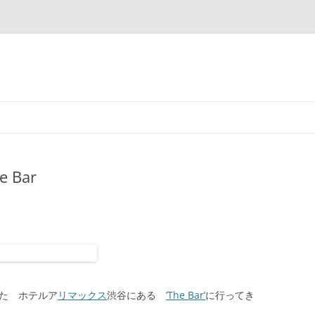
コ
ン
テ
ン
ツ
へ
ス
Bar
キ
ッ
プ
った ホテルア
リマックス
渋谷にある
’The Bar’
に行ってき