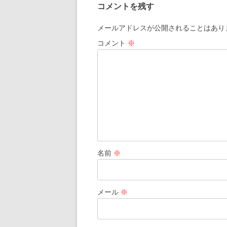
コメントを残す
ビ
ゲ
メールアドレスが公開されることはあり
ー
コメント
※
シ
ョ
ン
名前
※
メール
※