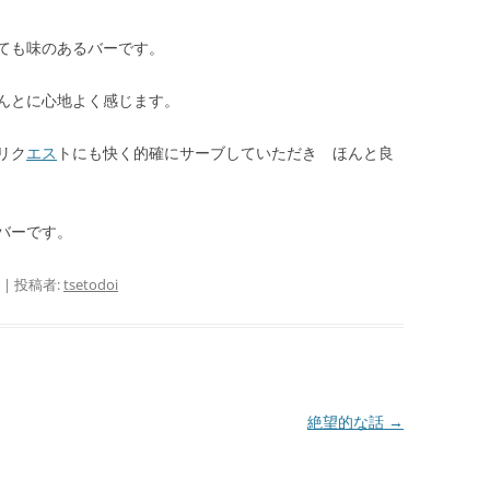
ても味のあるバーです。
んとに心地よく感じます。
リク
エス
トにも快く的確にサーブしていただき ほんと良
バーです。
|
投稿者:
tsetodoi
絶望的な話
→