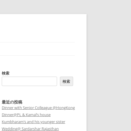
検索
検索
最近の投稿
Dinner with Senior Colleague @HongKong
Dinner@PL & Kamal’s house
Kumbharam’s and his younger sister
Wedding@ Sardarshar Rajasthan