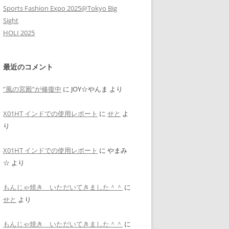
Sports Fashion Expo 2025@Tokyo Big
Sight
HOLI 2025
最近のコメント
”風の宮殿”が修復中
に
JOY☆やんま
より
X01HT インドでの使用レポート
に
せと
よ
り
X01HT インドでの使用レポート
に
やまみ
☆
より
もんじゃ焼き いただいてきました＾＾
に
せと
より
もんじゃ焼き いただいてきました＾＾
に