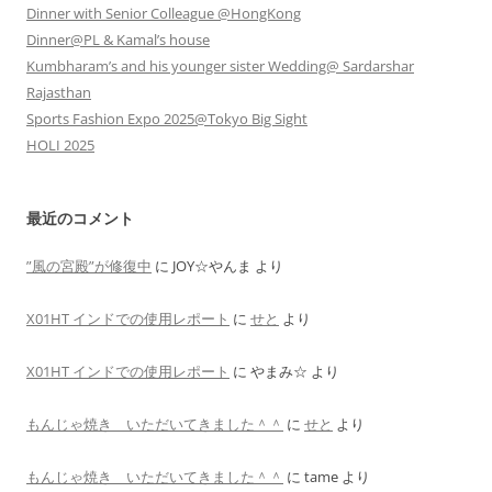
Dinner with Senior Colleague @HongKong
Dinner@PL & Kamal’s house
Kumbharam’s and his younger sister Wedding@ Sardarshar
Rajasthan
Sports Fashion Expo 2025@Tokyo Big Sight
HOLI 2025
最近のコメント
”風の宮殿”が修復中
に
JOY☆やんま
より
X01HT インドでの使用レポート
に
せと
より
X01HT インドでの使用レポート
に
やまみ☆
より
もんじゃ焼き いただいてきました＾＾
に
せと
より
もんじゃ焼き いただいてきました＾＾
に
tame
より