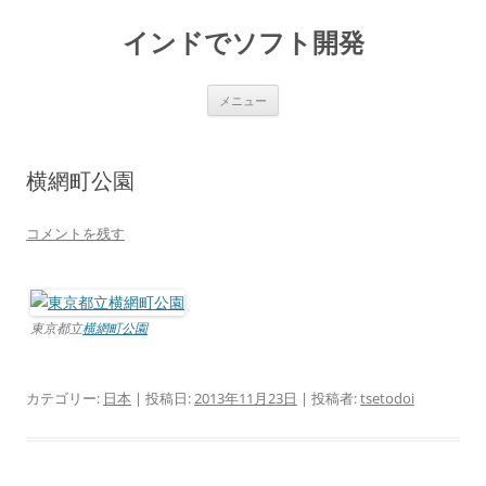
インドでソフト開発
コ
メニュー
ン
テ
ン
ツ
へ
横網町公園
ス
キ
ッ
プ
コメントを残す
東京都立
横網町公園
カテゴリー:
日本
| 投稿日:
2013年11月23日
|
投稿者:
tsetodoi