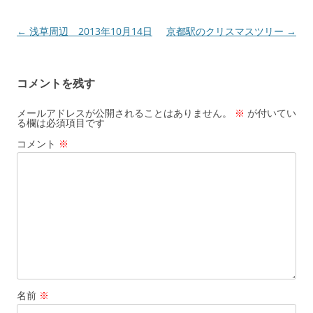
投
←
浅草周辺 2013年10月14日
京都駅のクリスマスツリー
→
稿
ナ
コメントを残す
ビ
ゲ
メールアドレスが公開されることはありません。
※
が付いてい
る欄は必須項目です
ー
コメント
※
シ
ョ
ン
名前
※