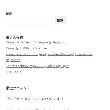
検索
検索
最近の投稿
Dinner with Senior Colleague @HongKong
Dinner@PL & Kamal’s house
Kumbharam’s and his younger sister Wedding@ Sardarshar
Rajasthan
Sports Fashion Expo 2025@Tokyo Big Sight
HOLI 2025
最近のコメント
”風の宮殿”が修復中
に
JOY☆やんま
より