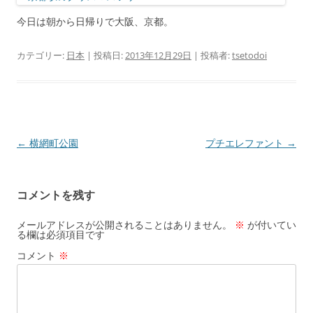
今日は朝から日帰りで大阪、京都。
カテゴリー:
日本
| 投稿日:
2013年12月29日
|
投稿者:
tsetodoi
投
←
横網町公園
プチエレファント
→
稿
ナ
コメントを残す
ビ
ゲ
メールアドレスが公開されることはありません。
※
が付いてい
る欄は必須項目です
ー
コメント
※
シ
ョ
ン