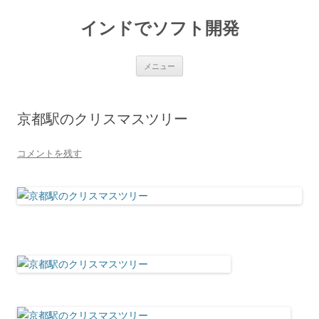
インドでソフト開発
コ
メニュー
ン
テ
ン
ツ
へ
京都駅のクリスマスツリー
ス
キ
ッ
プ
コメントを残す